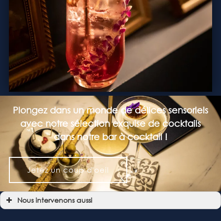
Plongez dans un monde de délices sensoriels
avec notre sélection exquise de cocktails
dans notre bar à cocktail !
Jetez un coup d'oeil
Nous intervenons aussi
Bar à cocktail
Bar à cocktail Allées de Tourny