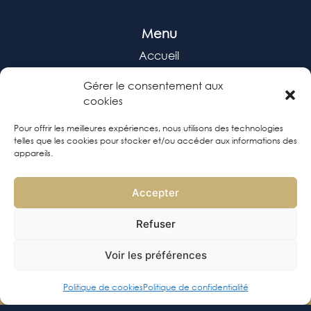
Bar à cocktail Bordeaux
Bar à cocktail Bordeaux Centre
Bar à cocktail Chartrons
Menu
Bar à cocktail Bassins à flot
Bar à cocktail Place Camille Jullian
Accueil
Bar à cocktail Place de la Victoire
Bar à cocktail Place Gambetta
Jazz & soirées
Bar à cocktail Place Saint-Pierre
Gérer le consentement aux
Bar à cocktail Place du Parlement
cookies
Speakeasy
Pour offrir les meilleures expériences, nous utilisons des technologies
Restaurant
telles que les cookies pour stocker et/ou accéder aux informations des
appareils.
Bar & Cocktails
Accepter
Refuser
CODE 23
Mentions légales
Voir les préférences
Politique de confidentialité
Plan de site
Politique de cookies
Politique de confidentialité