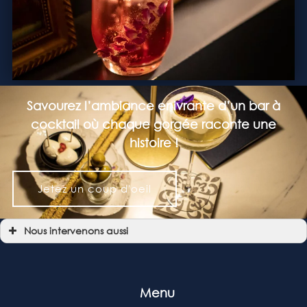
Savourez l’ambiance enivrante d’un bar à
cocktail où chaque gorgée raconte une
histoire !
Jetez un coup d'oeil
Nous intervenons aussi
Bar à cocktail
Bar à cocktail Allées de Tourny
Bar à cocktail Bordeaux
Bar à cocktail Bordeaux Centre
Bar à cocktail Chartrons
Menu
Bar à cocktail Bassins à flot