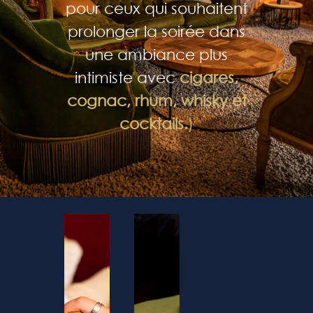
pour ceux qui souhaitent
prolonger la soirée dans
une ambiance plus
intimiste avec
cigares,
cognac, rhum, whisky et
cocktails.
)