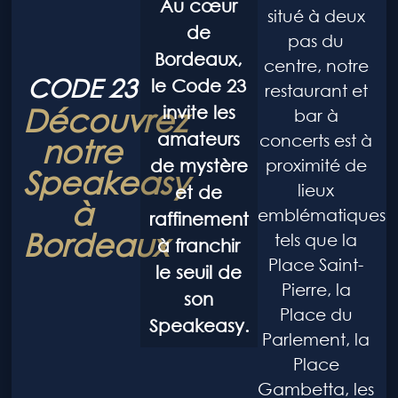
Au cœur
situé à deux
de
pas du
Bordeaux,
centre, notre
CODE 23
le Code 23
restaurant et
Découvrez
invite les
bar à
amateurs
concerts est à
notre
de mystère
proximité de
Speakeasy
lieux
et de
à
emblématiques
raffinement
Bordeaux
tels que la
à franchir
Place Saint-
le seuil de
Pierre, la
son
Place du
Speakeasy.
Parlement, la
Place
Gambetta, les