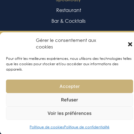
Restaurant
Bar & Cocktails
Gérer le consentement aux
cookies
CODE 23
Pour offrir les meilleures expériences, nous utilisons des technologies telles
Mentions légales
que les cookies pour stocker et/ou accéder aux informations des
Politique de confidentialité
appareils.
Plan de site
Accepter
Refuser
Voir les préférences
Politique de cookies
Politique de confidentialité