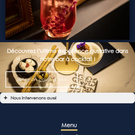
Découvrez l’ultime expérience gustative dans
notre bar à cocktail !
Jetez un coup d'oeil
Nous intervenons aussi
Bar à cocktail
Bar à cocktail Allées de Tourny
Bar à cocktail Bordeaux
Bar à cocktail Bordeaux Centre
Bar à cocktail Chartrons
Menu
Bar à cocktail Bassins à flot
Bar à cocktail Place Camille Jullian