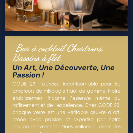
Bar à cocktail Chartrons,
Bassins à flot
Un Art, Une Découverte, Une
Passion !
CODE 23, l’adresse incontournable pour les
amateurs de mixologie haut de gamme. Notre
établissement incarne l’essence même du
raffinement et de l’excellence. Chez CODE 23,
chaque verre est une véritable œuvre d’art,
créée avec passion et expertise par notre
équipe chevronnée. Nous veillons à utiliser des