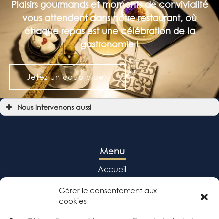
Plaisirs gourmands et moments de convivialité
vous attendent dans notre restaurant, où
chaque repas est une célébration de la
gastronomie !
Jetez un coup d'oeil
Nous intervenons aussi
Restaurant
Restaurant Allées de Tourny
Restaurant Bordeaux
Restaurant Bordeaux Centre
Restaurant Chartrons
Menu
Restaurant Bassins à flot
Restaurant Place Camille Jullian
Accueil
Restaurant Place de la Victoire
Restaurant Place Gambetta
Restaurant Place Saint-Pierre
Jazz & soirées
Gérer le consentement aux
Restaurant Place du Parlement
cookies
Speakeasy