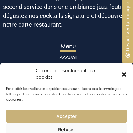
🔇 Désactiver la musique
second service dans une ambiance jazz feutrée,
dégustez nos cocktails signature et découvrez
notre carte restaurant.
Menu
Accueil
Jazz & soirées
Gérer le consentement aux
cookies
Speakeasy
Pour offrir les meilleures expériences, nous utilisons des technologies
Restaurant
telles que les cookies pour stocker et/ou accéder aux informations des
appareils.
Bar & Cocktails
Accepter
Refuser